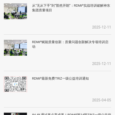
从“无从下手”到“豁然开朗”：RDMi
实战培训破解神东
®
集团质量项目
2025-12-11
RDMi
赋能质量创新：质量问题创新解决专项培训启
®
动
2025-12-11
RDMi
最新免费TRIZ一级公益培训通知
®
2025-04-05
84.4%通过率点亮成果！RDMi
第24期TRIZ一级公益培
®